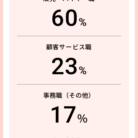
60
%
顧客
サービス職
23
%
事務職
（その他）
17
％